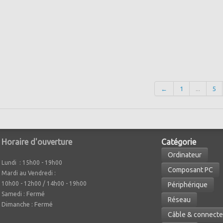
←
1
...
5
Horaire d'ouverture
Caté
gorie
Ordinateur
Lundi : 15h00 - 19h00
Composant PC
Mardi au Vendredi :
10h00 - 12h00 / 14h00 - 19h00
Périphérique
Fermé
Samedi :
Réseau
Dimanche : Fermé
Câble & connecte