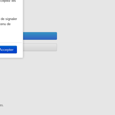
cceptez les
 de signaler
ntenu de
outer
ivant, vous
on panier
Accepter
es.