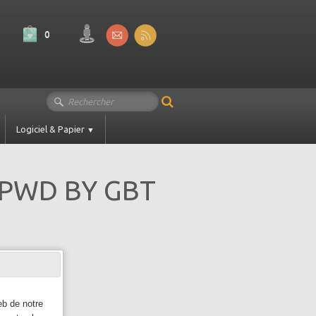
0
Logiciel & Papier
▼
 PWD BY GBT
eb de notre