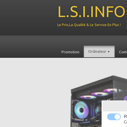
L.S.I.IN
Le Prix,La Qualité & Le Service En Plus !
Ordinateur
Promotion
▼
Com
R
C