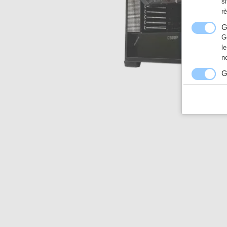
s
r
G
G
l
n
G
N
a
h