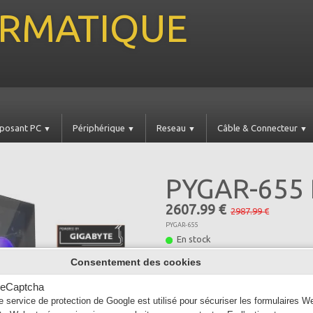
FORMATIQUE
posant PC
Périphérique
Reseau
Câble & Connecteur
▼
▼
▼
▼
PYGAR-655
2607.99 €
2987.99 €
PYGAR-655
En stock
Garantie
Consentement des cookies
eCaptcha
e service de protection de Google est utilisé pour sécuriser les formulaires W
Couleur