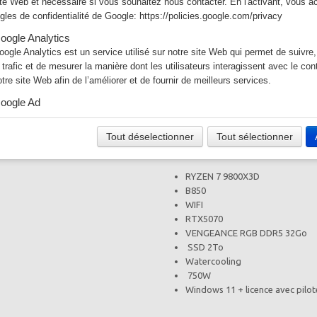
ite Web et nécessaire si vous souhaitez nous contacter. En l'activant, vous a
ègles de confidentialité de Google:
https://policies.google.com/privacy
Quantité
oogle Analytics
oogle Analytics est un service utilisé sur notre site Web qui permet de suivre,
−
+
e trafic et de mesurer la manière dont les utilisateurs interagissent avec le co
otre site Web afin de l’améliorer et de fournir de meilleurs services.
Aj
oogle Ad
otre site Web utilise Google Ads pour afficher du contenu publicitaire. En l'act
Voir m
cceptez les règles de confidentialité de Google:
Tout déselectionner
Tout sélectionner
ttps://policies.google.com/technologies/ads?hl=fr
RYZEN 7 9800X3D
B850
WIFI
RTX5070
VENGEANCE RGB DDR5 32Go
SSD 2To
Watercooling
750W
Windows 11 + licence avec pilot