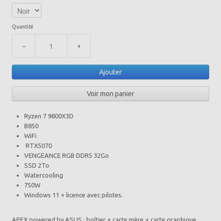
Quantité
−
+
Ajouter
Voir mon panier
Ryzen 7 9800X3D
B850
WiFi
RTX5070
VENGEANCE RGB DDR5 32Go
SSD 2To
Watercooling
750W
Windows 11 + licence avec pilotes.
APEX powered by ASUS : boîtier + carte mère + carte graphique