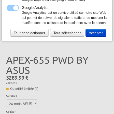
Câble & Connecteur
▼
Google Analytics
Google Analytics est un service utilisé sur notre site Web
Logiciel & Papier
▼
qui permet de suivre, de signaler le trafic et de mesurer la
manière dont les utilisateurs interagissent avec le contenu
de notre site Web afin de l’améliorer et de fournir de
Tout déselectionner
Tout sélectionner
Accepter
meilleurs services.
Google Ad
Notre site Web utilise Google Ads pour afficher du
contenu publicitaire. En l'activant, vous acceptez les
APEX-655 PWD BY
règles de confidentialité de Google:
https://policies.google.com/technologies/ads?hl=fr
ASUS
3289.99 €
APEX-655
Quantité limitée (1)
Garantie
Couleur