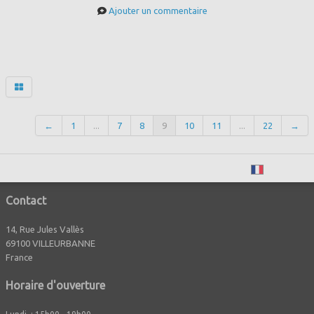
Ajouter un commentaire
←
1
...
7
8
9
10
11
...
22
→
Français
Contact
14, Rue Jules Vallès
69100 VILLEURBANNE
France
Horaire d'ouverture