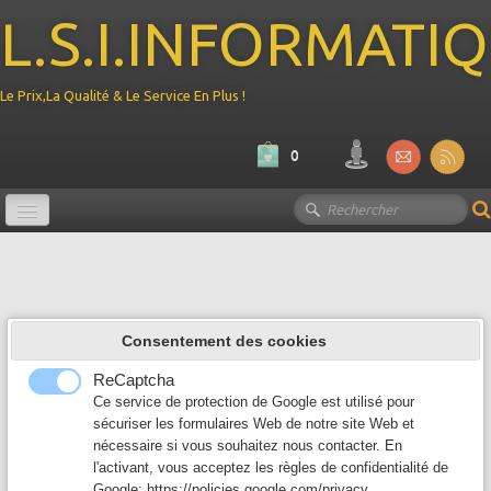
L.S.I.INFORMATI
Le Prix,La Qualité & Le Service En Plus !
0
Promotion
Ordinateur
▼
Consentement des cookies
Composant PC
▼
ReCaptcha
Périphérique
Ce service de protection de Google est utilisé pour
▼
sécuriser les formulaires Web de notre site Web et
nécessaire si vous souhaitez nous contacter. En
Reseau
▼
l'activant, vous acceptez les règles de confidentialité de
Google:
https://policies.google.com/privacy